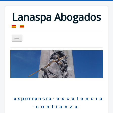
Lanaspa Abogados
Presentación
Localización
_
e x p e r i e n c i a
·
e
_
x
_
c
_
e
_
l
_
e
_
n
_
c
_
i
_
a
·
c
_
o
_
n
_
f
_
i
_
a
_
n
_
z
_
a
_